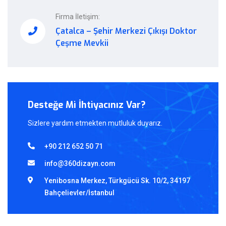
Firma İletişim:
Çatalca – Şehir Merkezi Çıkışı Doktor
Çeşme Mevkii
Desteğe Mi İhtiyacınız Var?
Sizlere yardım etmekten mutluluk duyarız.
+90 212 652 50 71
info@360dizayn.com
Yenibosna Merkez, Türkgücü Sk. 10/2, 34197
Bahçelievler/İstanbul