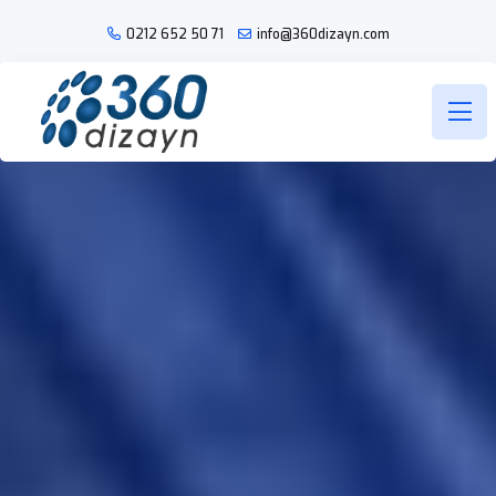
0212 652 50
71
info@360dizayn.com