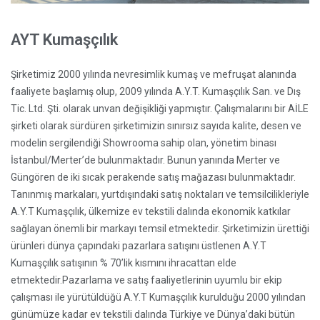
AYT Kumaşçılık
Şirketimiz 2000 yılında nevresimlik kumaş ve mefruşat alanında
faaliyete başlamış olup, 2009 yılında A.Y.T. Kumaşçılık San. ve Dış
Tic. Ltd. Şti. olarak unvan değişikliği yapmıştır. Çalışmalarını bir AİLE
şirketi olarak sürdüren şirketimizin sınırsız sayıda kalite, desen ve
modelin sergilendiği Showrooma sahip olan, yönetim binası
İstanbul/Merter’de bulunmaktadır. Bunun yanında Merter ve
Güngören de iki sıcak perakende satış mağazası bulunmaktadır.
Tanınmış markaları, yurtdışındaki satış noktaları ve temsilcilikleriyle
A.Y.T Kumaşçılık, ülkemize ev tekstili dalında ekonomik katkılar
sağlayan önemli bir markayı temsil etmektedir. Şirketimizin ürettiği
ürünleri dünya çapındaki pazarlara satışını üstlenen A.Y.T
Kumaşçılık satışının % 70’lik kısmını ihracattan elde
etmektedir.Pazarlama ve satış faaliyetlerinin uyumlu bir ekip
çalışması ile yürütüldüğü A.Y.T Kumaşçılık kurulduğu 2000 yılından
günümüze kadar ev tekstili dalında Türkiye ve Dünya’daki bütün