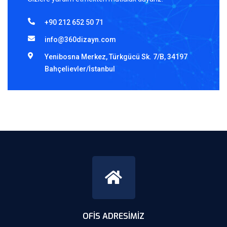
+90 212 652 50 71
info@360dizayn.com
Yenibosna Merkez, Türkgücü Sk. 7/B, 34197
Bahçelievler/İstanbul
OFIS ADRESIMIZ