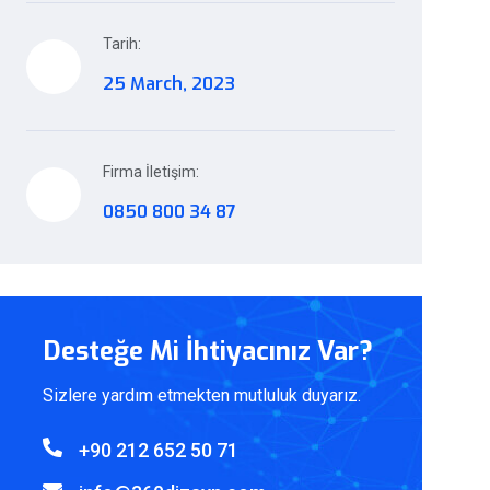
Tarih:
25 March, 2023
Firma İletişim:
0850 800 34 87
Desteğe Mi İhtiyacınız Var?
Sizlere yardım etmekten mutluluk duyarız.
+90 212 652 50 71