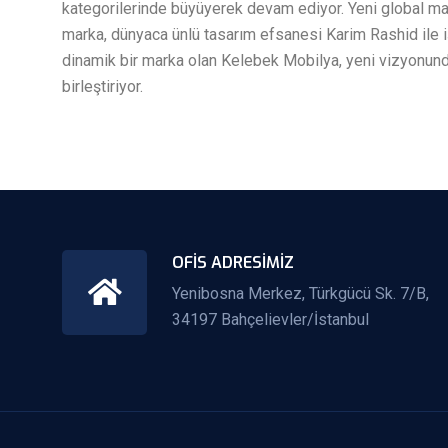
kategorilerinde büyüyerek devam ediyor. Yeni global m
marka, dünyaca ünlü tasarım efsanesi Karim Rashid ile iş 
dinamik bir marka olan Kelebek Mobilya, yeni vizyonund
birleştiriyor.
OFIS ADRESIMIZ
Yenibosna Merkez, Türkgücü Sk. 7/B,
34197 Bahçelievler/İstanbul