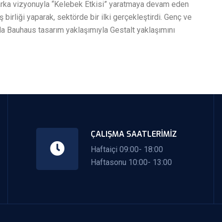
arka vizyonuyla “Kelebek Etkisi” yaratmaya devam eden
birliği yaparak, sektörde bir ilki gerçekleştirdi. Genç ve
a Bauhaus tasarım yaklaşımıyla Gestalt yaklaşımını
ÇALIŞMA SAATLERIMIZ
Haftaiçi 09:00- 18:00
Haftasonu 10:00- 13:00