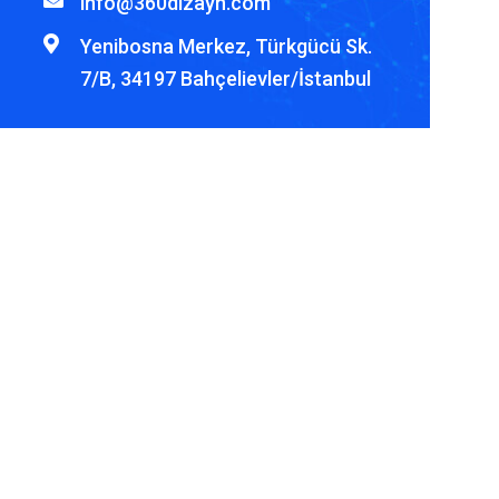
info@360dizayn.com
Yenibosna Merkez, Türkgücü Sk.
7/B, 34197 Bahçelievler/İstanbul