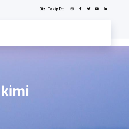
Bizi Takip Et:
kimi