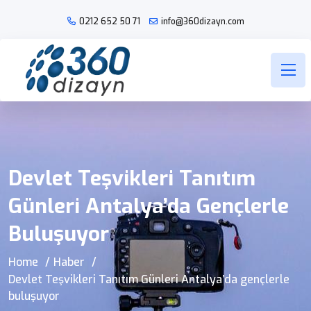
0212 652 50
71
info@360dizayn.com
Devlet Teşvikleri Tanıtım
Günleri Antalya’da Gençlerle
Buluşuyor
Home
Haber
Devlet Teşvikleri Tanıtım Günleri Antalya’da gençlerle
buluşuyor