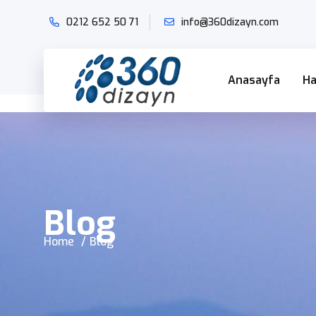
0212 652 50
71
info@360dizayn.com
Anasayfa
Ha
Blog
Home
Blog